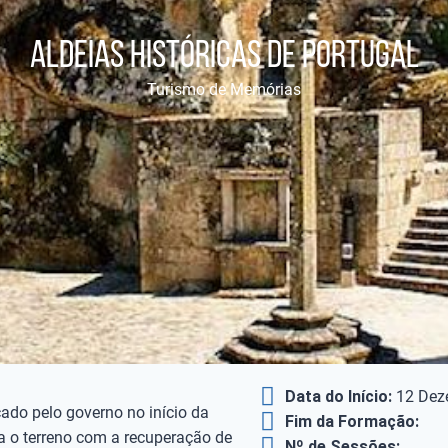
Aldeias Históricas de Portugal
Turismo de Memórias
Data do Início:
12 Dez
çado pelo governo no início da
Fim da Formação:
a o terreno com a recuperação de
Nº de Sessões: