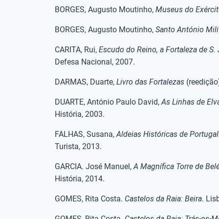
BORGES, Augusto Moutinho,
Museus do Exérci
BORGES, Augusto Moutinho,
Santo António Mili
CARITA, Rui,
Escudo do Reino, a Fortaleza de S. 
Defesa Nacional, 2007.
DARMAS, Duarte,
Livro das Fortalezas
(reedição
DUARTE, António Paulo David,
As Linhas de Elv
História, 2003.
FALHAS, Susana,
Aldeias Históricas de Portugal
Turista, 2013.
GARCIA. José Manuel,
A Magnífica Torre de Be
História, 2014.
GOMES, Rita Costa.
Castelos da Raia: Beira
. Lis
GOMES, Rita Costa.
Castelos da Raia: Trás-os-