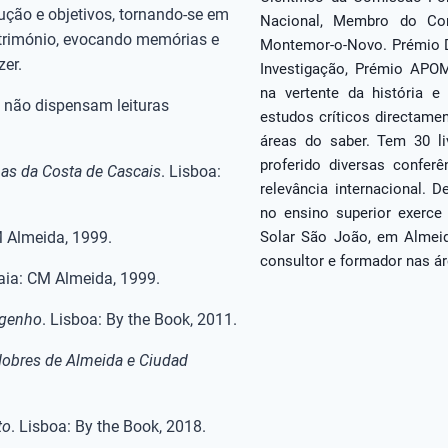
lução e objetivos, tornando-se em
Nacional, Membro do Con
trimónio, evocando memórias e
Montemor-o-Novo. Prémio D
zer.
Investigação, Prémio APOM
na vertente da história e
s não dispensam leituras
estudos críticos directamen
áreas do saber. Tem 30 liv
proferido diversas conferê
mas da Costa de Cascais
. Lisboa:
relevância internacional.
no ensino superior exerce
M Almeida, 1999.
Solar São João, em Almeid
consultor e formador nas ár
aia: CM Almeida, 1999.
ngenho
. Lisboa: By the Book, 2011.
Nobres de Almeida e Ciudad
to
. Lisboa: By the Book, 2018.