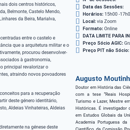
is dois centros históricos,
Data das Sessões:
ida, Belmonte, Castelo Mendo,
Horários:
15h00 -17h
Linhares da Beira, Marialva,
Local:
via Zoom
Formato:
Online
DATA LIMITE PARA I
centradas entre o castelo e
Preço Sócio AGIC:
Grá
ncia que a arquitetura militar e o
Preço PIT não Sócio:
etivamente, procurou desenvolver-
ssociados à gastronomia,
o principal revalorizar o
entes, atraindo novos povoadores
Augusto Moutinh
Doutor em História das Ciê
 conceitos para a recuperação
com a tese “Reais Hospit
tir deste género identitário,
Turismo e Lazer, Mestre e
sto, Aldeias Vinhateiras, Aldeias
Históricas. É investigador
em Estudos Globais da Uni
Academia Portuguesa da 
iretamente na génese deste
Científico da Comissão Por