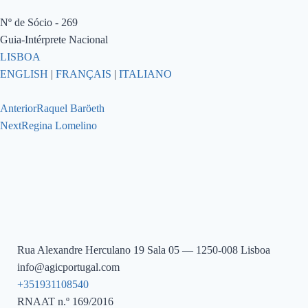
Nº de Sócio - 269
Guia-Intérprete Nacional
LISBOA
ENGLISH
|
FRANÇAIS
|
ITALIANO
Anterior
Raquel Baröeth
Next
Regina Lomelino
Rua Alexandre Herculano 19 Sala 05 — 1250-008 Lisboa
info@agicportugal.com
+351931108540
RNAAT n.º 169/2016