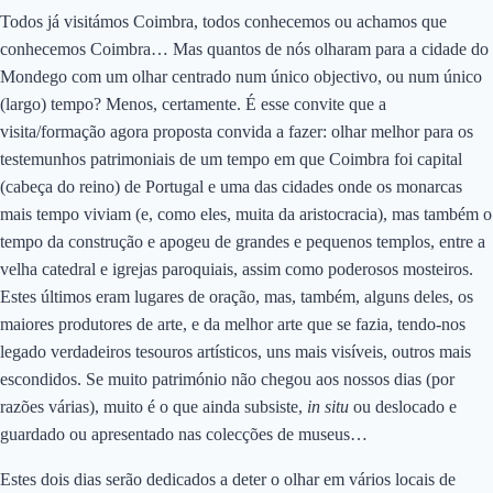
Todos já visitámos Coimbra, todos conhecemos ou achamos que
conhecemos Coimbra… Mas quantos de nós olharam para a cidade do
Mondego com um olhar centrado num único objectivo, ou num único
(largo) tempo? Menos, certamente. É esse convite que a
visita/formação agora proposta convida a fazer: olhar melhor para os
testemunhos patrimoniais de um tempo em que Coimbra foi capital
(cabeça do reino) de Portugal e uma das cidades onde os monarcas
mais tempo viviam (e, como eles, muita da aristocracia), mas também o
tempo da construção e apogeu de grandes e pequenos templos, entre a
velha catedral e igrejas paroquiais, assim como poderosos mosteiros.
Estes últimos eram lugares de oração, mas, também, alguns deles, os
maiores produtores de arte, e da melhor arte que se fazia, tendo-nos
legado verdadeiros tesouros artísticos, uns mais visíveis, outros mais
escondidos. Se muito património não chegou aos nossos dias (por
razões várias), muito é o que ainda subsiste,
in situ
ou deslocado e
guardado ou apresentado nas colecções de museus…
Estes dois dias serão dedicados a deter o olhar em vários locais de