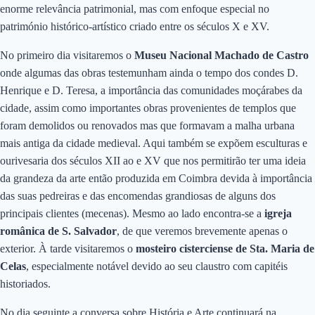
enorme relevância patrimonial, mas com enfoque especial no
património histórico-artístico criado entre os séculos X e XV.
No primeiro dia visitaremos o
Museu Nacional Machado de Castro
onde algumas das obras testemunham ainda o tempo dos condes D.
Henrique e D. Teresa, a importância das comunidades moçárabes da
cidade, assim como importantes obras provenientes de templos que
foram demolidos ou renovados mas que formavam a malha urbana
mais antiga da cidade medieval. Aqui também se expõem esculturas e
ourivesaria dos séculos XII ao e XV que nos permitirão ter uma ideia
da grandeza da arte então produzida em Coimbra devida à importância
das suas pedreiras e das encomendas grandiosas de alguns dos
principais clientes (mecenas). Mesmo ao lado encontra-se a
igreja
românica de S. Salvador
, de que veremos brevemente apenas o
exterior. À tarde visitaremos o
mosteiro cisterciense de Sta. Maria de
Celas
, especialmente notável devido ao seu claustro com capitéis
historiados.
No dia seguinte a conversa sobre História e Arte continuará na