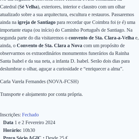
Catedral (
Sé Velha
), exteriores, interior e claustro com um olhar
atualizado sobre a sua arquitectura, escultura e restauros. Passaremos
ainda na
igreja de Santiago
para recordar que Coimbra foi (e é) uma
importante etapa (ou início) do Caminho Português de Santiago. Na
segunda parte do dia visitaremos o
convento de Sta. Clara-a-Velha
e,
ainda, o
Convento de Sta. Clara a Nova
com um propósito de
observarmos os extraordinários monumentos funerários da Rainha
Santa Isabel e da sua neta, a infanta D. Isabel. Serão dois dias para
deslumbrar o olhar, aguçar a curiosidade e “enriquecer a alma”.
Carla Varela Fernandes (NOVA-FCSH)
Transporte e alojamento por conta própria.
Inscrições:
Fechado
Data
1 e 2 Fevereiro 2024
Horário:
10h30
Preço Sócio AGIC :
Desde 25 €