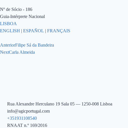
Nº de Sócio - 186
Guia-Intérprete Nacional
LISBOA
ENGLISH
|
ESPAÑOL
|
FRANÇAIS
Anterior
Filipe Sá da Bandeira
Next
Carla Almeida
Rua Alexandre Herculano 19 Sala 05 — 1250-008 Lisboa
info@agicportugal.com
+351931108540
RNAAT n.º 169/2016