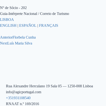
Nº de Sócio - 202
Guia-Intérprete Nacional / Correio de Turismo
LISBOA
ENGLISH
|
ESPAÑOL
|
FRANÇAIS
Anterior
Florbela Cunha
Next
Luís Maria Silva
Rua Alexandre Herculano 19 Sala 05 — 1250-008 Lisboa
info@agicportugal.com
+351931108540
RNAAT n.º 169/2016