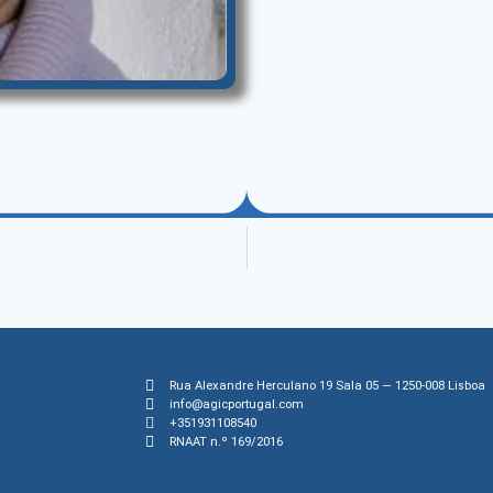
Rua Alexandre Herculano 19 Sala 05 — 1250-008 Lisboa
info@agicportugal.com
+351931108540
RNAAT n.º 169/2016