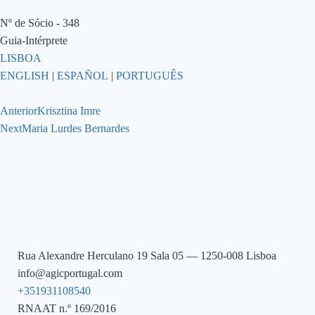
Nº de Sócio - 348
Guia-Intérprete
LISBOA
ENGLISH
|
ESPAÑOL
|
PORTUGUÊS
Anterior
Krisztina Imre
Next
Maria Lurdes Bernardes
Rua Alexandre Herculano 19 Sala 05 — 1250-008 Lisboa
info@agicportugal.com
+351931108540
RNAAT n.º 169/2016