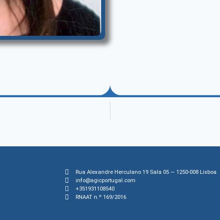
Rua Alexandre Herculano 19 Sala 05 — 1250-008 Lisboa
info@agicportugal.com
+351931108540
RNAAT n.º 169/2016