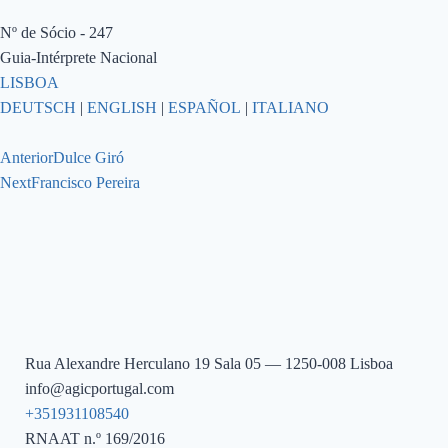
Nº de Sócio - 247
Guia-Intérprete Nacional
LISBOA
DEUTSCH
|
ENGLISH
|
ESPAÑOL
|
ITALIANO
Anterior
Dulce Giró
Next
Francisco Pereira
Rua Alexandre Herculano 19 Sala 05 — 1250-008 Lisboa
info@agicportugal.com
+351931108540
RNAAT n.º 169/2016