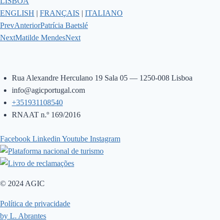
LISBOA
ENGLISH
|
FRANÇAIS
|
ITALIANO
Prev
Anterior
Patrícia Baetslé
Next
Matilde Mendes
Next
Rua Alexandre Herculano 19 Sala 05 — 1250-008 Lisboa
info@agicportugal.com
+351931108540
RNAAT n.º 169/2016
Facebook
Linkedin
Youtube
Instagram
© 2024 AGIC
Política de privacidade
by L. Abrantes