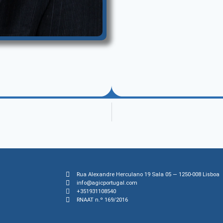
Rua Alexandre Herculano 19 Sala 05 — 1250-008 Lisboa
info@agicportugal.com
+351931108540
RNAAT n.º 169/2016