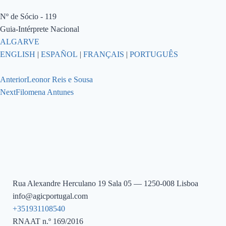
Nº de Sócio - 119
Guia-Intérprete Nacional
ALGARVE
ENGLISH
|
ESPAÑOL
|
FRANÇAIS
|
PORTUGUÊS
Anterior
Leonor Reis e Sousa
Next
Filomena Antunes
Rua Alexandre Herculano 19 Sala 05 — 1250-008 Lisboa
info@agicportugal.com
+351931108540
RNAAT n.º 169/2016