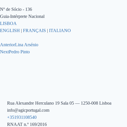
Nº de Sócio - 136
Guia-Intérprete Nacional
LISBOA
ENGLISH
|
FRANÇAIS
|
ITALIANO
Anterior
Lina Arsénio
Next
Pedro Pinto
Rua Alexandre Herculano 19 Sala 05 — 1250-008 Lisboa
info@agicportugal.com
+351931108540
RNAAT n.º 169/2016