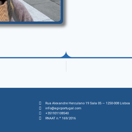
Rua Alexandre Herculano 19 Sala 05 — 1250-008 Lisboa
info@agicportugal.com
+351931108540
RNAAT n.º 169/2016