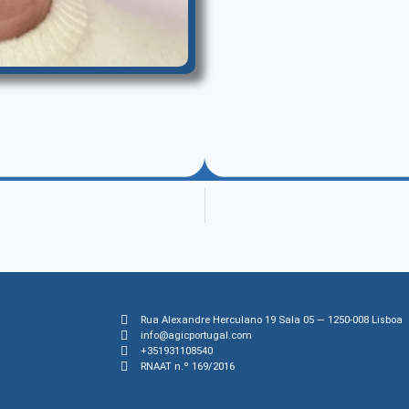
Rua Alexandre Herculano 19 Sala 05 — 1250-008 Lisboa
info@agicportugal.com
+351931108540
RNAAT n.º 169/2016