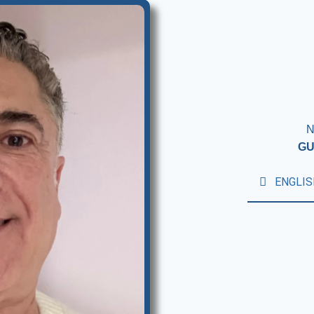
N
GU
ENGLIS