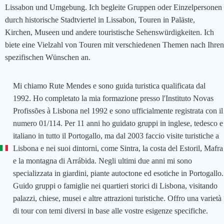
Lissabon und Umgebung. Ich begleite Gruppen oder Einzelpersonen
durch historische Stadtviertel in Lissabon, Touren in Paläste,
Kirchen, Museen und andere touristische Sehenswürdigkeiten. Ich
biete eine Vielzahl von Touren mit verschiedenen Themen nach Ihren
spezifischen Wünschen an.
Mi chiamo Rute Mendes e sono guida turistica qualificata dal
1992. Ho completato la mia formazione presso l'Instituto Novas
Profissões à Lisbona nel 1992 e sono ufficialmente registrata con il
numero 01/114. Per 11 anni ho guidato gruppi in inglese, tedesco e
italiano in tutto il Portogallo, ma dal 2003 faccio visite turistiche a
Lisbona e nei suoi dintorni, come Sintra, la costa del Estoril, Mafra
e la montagna di Arrábida. Negli ultimi due anni mi sono
specializzata in giardini, piante autoctone ed esotiche in Portogallo.
Guido gruppi o famiglie nei quartieri storici di Lisbona, visitando
palazzi, chiese, musei e altre attrazioni turistiche. Offro una varietà
di tour con temi diversi in base alle vostre esigenze specifiche.