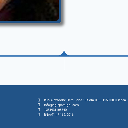
Rua Alexandre Herculano 19 Sala 05 — 1250-008 Lisboa
info@agicportugal.com
+351931108540
RNAAT n.º 169/2016