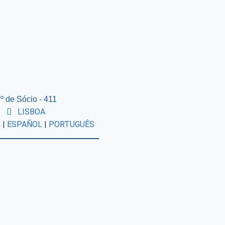
º de Sócio - 411
LISBOA
H
|
ESPAÑOL
|
PORTUGUÊS