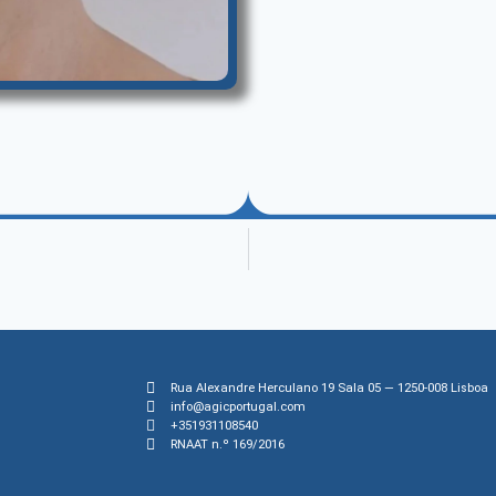
Rua Alexandre Herculano 19 Sala 05 — 1250-008 Lisboa
info@agicportugal.com
+351931108540
RNAAT n.º 169/2016