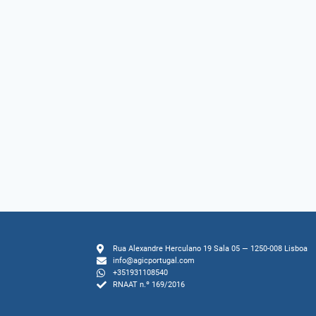
Rua Alexandre Herculano 19 Sala 05 — 1250-008 Lisboa
info@agicportugal.com
+351931108540
RNAAT n.º 169/2016