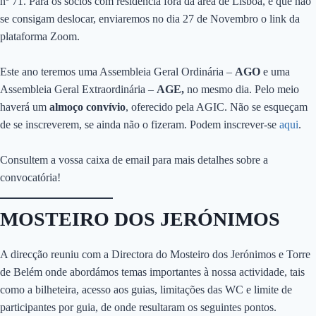
nº 71. Para os sócios com residência fora da área de Lisboa, e que não
se consigam deslocar, enviaremos no dia 27 de Novembro o link da
plataforma Zoom.
Este ano teremos uma Assembleia Geral Ordinária –
AGO
e uma
Assembleia Geral Extraordinária –
AGE,
no mesmo dia. Pelo meio
haverá um
almoço convívio
, oferecido pela AGIC. Não se esqueçam
de se inscreverem, se ainda não o fizeram. Podem inscrever-se
aqui
.
Consultem a vossa caixa de email para mais detalhes sobre a
convocatória!
MOSTEIRO DOS JERÓNIMOS
A direcção reuniu com a Directora do Mosteiro dos Jerónimos e Torre
de Belém onde abordámos temas importantes à nossa actividade, tais
como a bilheteira, acesso aos guias, limitações das WC e limite de
participantes por guia, de onde resultaram os seguintes pontos.