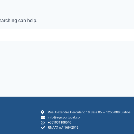
earching can help.
Rua Alexandre Herculano 19 Sala 05 — 1250-008 Lisboa
info@agicportugal.com
+351931108540
RNAAT n.º 169/2016