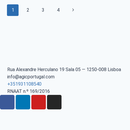
1
2
3
4
Rua Alexandre Herculano 19 Sala 05 — 1250-008 Lisboa
info@agicportugal.com
+351931108540
RNAAT n.º 169/2016