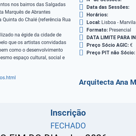
intos nos bairros das Salgadas
Data das Sessões:
inta Marquês de Abrantes
Horários:
a Quinta do Chalé (referência Rua
Local:
Lisboa - Marvila
Formato:
Presencial
lizado na égide da cidade de
DATA LIMITE PARA I
pelo que os artistas convidadas
Preço Sócio AGIC:
€
, bem como o desenvolvimento
Preço PIT não Sócio:
mesmo espaço cultural, social e
sos.html
Arquitecta Ana M
Inscrição
FECHADO