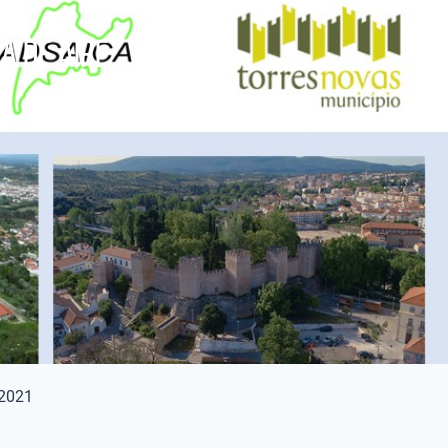
a de Aire
re
 2021