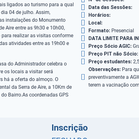
ais ligados ao turismo para a qual
Data das Sessões:
dia 04 de julho. Assim,
Horários:
 nas instalações do Monumento
Local:
e Aire entre as 9h30 e 10h00,
Formato:
Presencial
 para realizar as visitas conforme
DATA LIMITE PARA I
l das atividades entre as 19h00 e
Preço Sócio AGIC:
Grá
Preço PIT não Sócio:
Preço estudantes:
2,
asa do Administrador celebra o
Observações:
Para qu
 os locais a visitar será
preventivamente a AGI
rs há a oferta do almoço. O
terem a vacinação comp
ntal da Serra de Aire, a 10Km de
 do Bairro.As coordenadas GPS
Inscrição