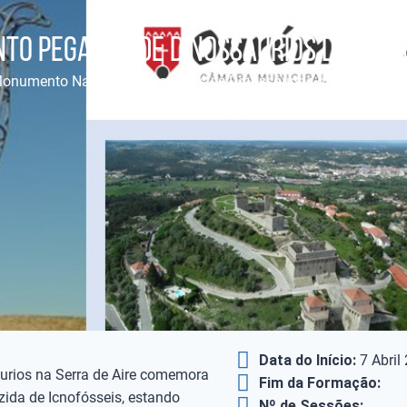
o Pegadas de Dinossáurios da Serr
onumento Natural das Pegadas de Dinossáurios da Serra de Ai
Data do Início:
7 Abril
rios na Serra de Aire comemora
Fim da Formação:
zida de Icnofósseis, estando
Nº de Sessões: