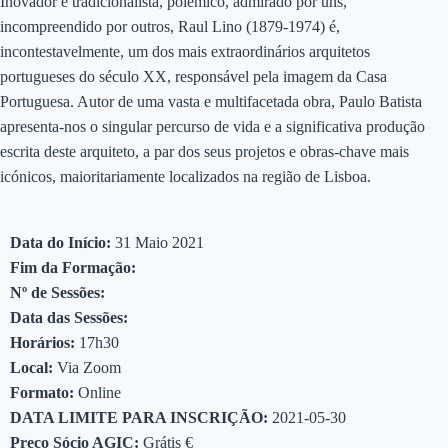
Inovador e tradicionalista, polémico, admirado por uns,
incompreendido por outros, Raul Lino (1879-1974) é,
incontestavelmente, um dos mais extraordinários arquitetos
portugueses do século XX, responsável pela imagem da Casa
Portuguesa. Autor de uma vasta e multifacetada obra, Paulo Batista
apresenta-nos o singular percurso de vida e a significativa produção
escrita deste arquiteto, a par dos seus projetos e obras-chave mais
icónicos, maioritariamente localizados na região de Lisboa.
Data do Início:
31 Maio 2021
Fim da Formação:
Nº de Sessões:
Data das Sessões:
Horários:
17h30
Local:
Via Zoom
Formato:
Online
DATA LIMITE PARA INSCRIÇÃO:
2021-05-30
Preço Sócio AGIC:
Grátis €