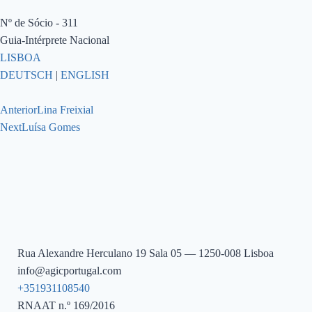
Nº de Sócio - 311
Guia-Intérprete Nacional
LISBOA
DEUTSCH
|
ENGLISH
Anterior
Lina Freixial
Next
Luísa Gomes
Rua Alexandre Herculano 19 Sala 05 — 1250-008 Lisboa
info@agicportugal.com
+351931108540
RNAAT n.º 169/2016