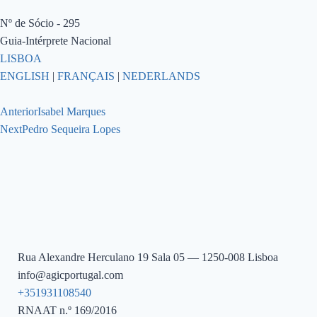
Nº de Sócio - 295
Guia-Intérprete Nacional
LISBOA
ENGLISH
|
FRANÇAIS
|
NEDERLANDS
Anterior
Isabel Marques
Next
Pedro Sequeira Lopes
Rua Alexandre Herculano 19 Sala 05 — 1250-008 Lisboa
info@agicportugal.com
+351931108540
RNAAT n.º 169/2016