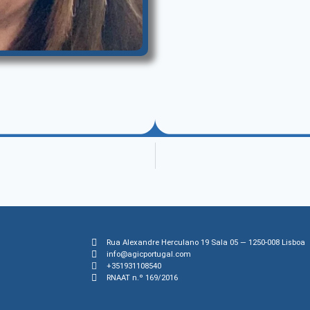
Rua Alexandre Herculano 19 Sala 05 — 1250-008 Lisboa
info@agicportugal.com
+351931108540
RNAAT n.º 169/2016