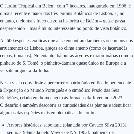
O Jardim Tropical em Belém, com 7 hectares, inaugurado em 1906, é
o mais recente e maior dos três Jardins Botânicos de Lisboa. É, no
entanto, o elo mais fraco da zona histórica de Belém – quase passa
despercebido – mas é muito interessante no ponto de vista botânico.
As 600 espécies exóticas que aí se encontram também são comuns nos
arruamentos de Lisboa, graças ao clima ameno (como os jacarandás,
ceibas, tipuanas). No entanto, há outras árvores extraordinárias como o
pinheiro de S. Tomé, o pinheiro-damara quase único na Europa e a
versátil nogueira-da-India.
Nesta visita convido-te a percorrer o património edificado pertencente
à Exposição do Mundo Português e o simbólico Prado das Seis
Religiões, criado em homenagem às Jornadas da Juventude 2023.
O desafio é também descobrir as curiosidades das plantas e identificar
algumas das espécies mais emblemáticas do jardim:
Árvores históricas: saponária (plantada por Cavaco Silva 2013),
sequoia (plantada pelo Mayor de NY 1962), palmeira-de-