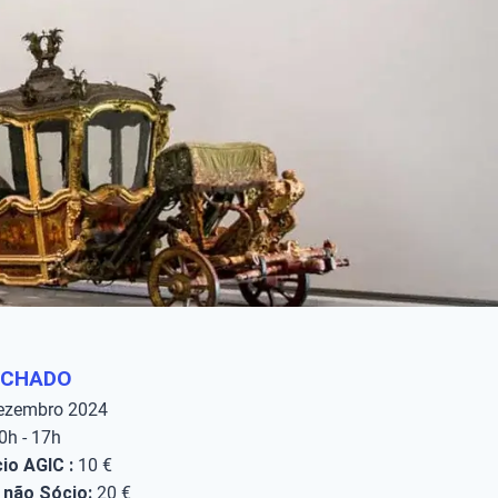
ECHADO
ezembro 2024
0h - 17h
io AGIC :
10 €
 não Sócio:
20 €