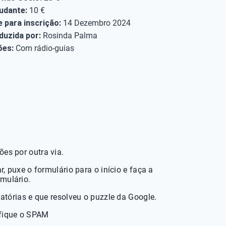
udante:
10 €
e para inscrição:
14 Dezembro 2024
nduzida por:
Rosinda Palma
ões:
Com rádio-guias
ões por outra via.
, puxe o formulário para o início e faça a
rmulário.
atórias e que resolveu o puzzle da Google.
ifique o SPAM