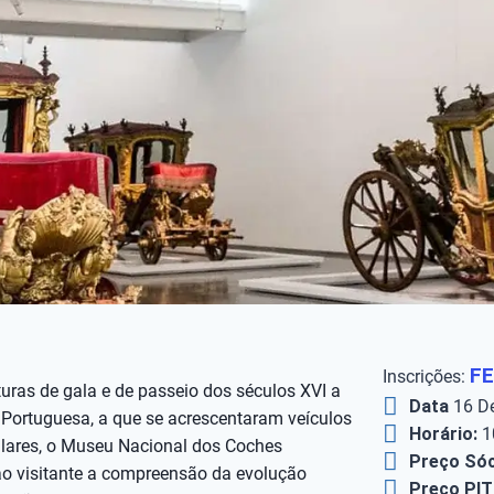
F
Inscrições:
ras de gala e de passeio dos séculos XVI a
Data
16 D
 Portuguesa, a que se acrescentaram veículos
Horário:
1
culares, o Museu Nacional dos Coches
Preço Sóc
ao visitante a compreensão da evolução
Preço PIT