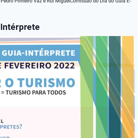
, Pedro Pinheiro Vaz e Rui MiguelComissão do Dia do Guia E-
-Intérprete