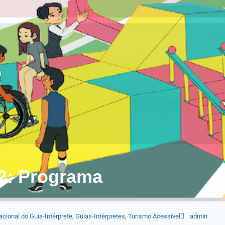
22: Programa
acional do Guia-Intérprete
,
Guias-Intérpretes
,
Turismo Acessível
admin