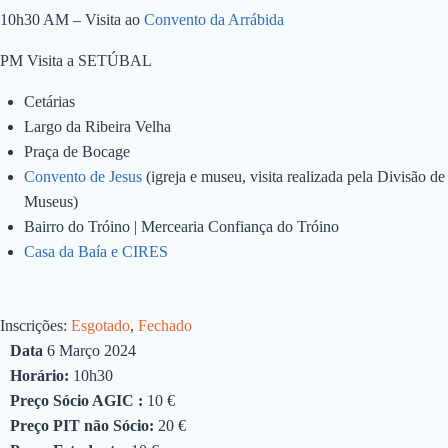
10h30 AM – Visita ao
Convento da Arrábida
PM Visita a SETÚBAL
Cetárias
Largo da Ribeira Velha
Praça de Bocage
Convento de Jesus
(igreja e museu, visita realizada pela Divisão de
Museus)
Bairro do Tróino | Mercearia Confiança do Tróino
Casa da Baía e CIRES
Inscrições:
Esgotado
,
Fechado
Data
6 Março 2024
Horário:
10h30
Preço Sócio AGIC :
10 €
Preço PIT não Sócio:
20 €